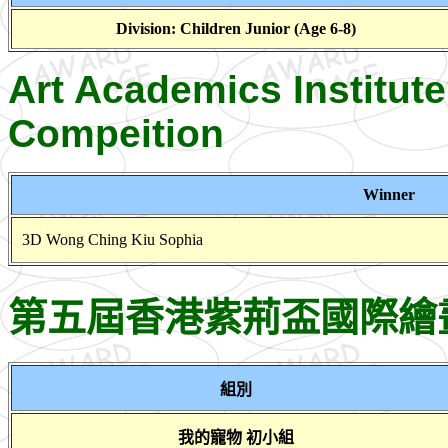
Division: Children Junior (Age 6-8)
Art Academics Institute
Compeition
Winner
3D Wong Ching Kiu Sophia
第五屆香港紫荊盃國際繪
組別
我的寵物 初小組