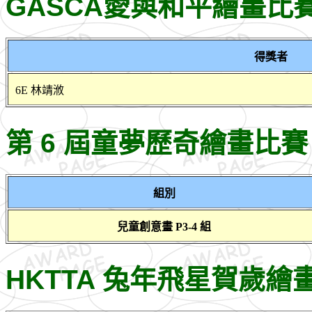
GASCA愛與和平繪畫比
得獎者
6E 林靖浟
第 6 屆童夢歷奇繪畫比賽
組別
兒童創意畫 P3-4 組
HKTTA 兔年飛星賀歲繪