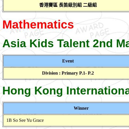
香港賽區 長笛級別組 二級組
Mathematics
Asia Kids Talent 2nd M
Event
Division : Primary P.1- P.2
Hong Kong Internation
Winner
1B So See Yu Grace