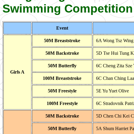
Swimming Competition
Event
50M Breaststroke
6A Wong Tsz Wing
50M Backstroke
5D Tse Hui Tung K
50M Butterfly
6C Cheng Zita Sze
Girls A
100M Breaststroke
6C Chan Ching La
50M Freestyle
5E Yu Yuet Olive
100M Freestyle
6C Stradovnik Patri
50M Backstroke
5D Chen Chi Kei C
50M Butterfly
5A Shum Harriet P