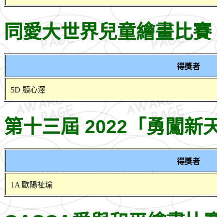
同愛大世界兒童繪畫比賽 2
得獎者
5D 顧心澤
第十三屆 2022「勇闖
得獎者
1A 歐陽祉瑜