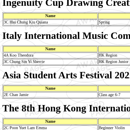
Ingenuity Cup Drawing Creat
Name
3C Hsu Chung Kiu Quiana
Spring
Italy International Music Com
Name
4A Koo Theodora
HK Region
3C Chung Sin Yi Sherrie
HK Region Junior 
Asia Student Arts Festival 20
Name
2E Chan Jamie
Class age 6-7
The 8th Hong Kong Internatio
Name
2C Poon Yuet Lam Emma
Beginner Violin