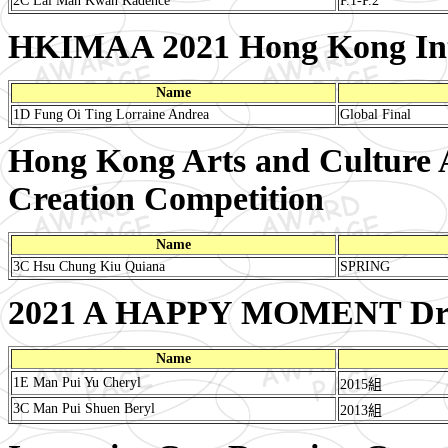
2C Lai Man Kwan Kadence
P.1-P.2
HKIMAA 2021 Hong Kong Inter
Name
1D Fung Oi Ting Lorraine Andrea
Global Final
Hong Kong Arts and Culture 
Creation Competition
Name
3C Hsu Chung Kiu Quiana
SPRING
2021 A HAPPY MOMENT Dra
Name
1E Man Pui Yu Cheryl
2015組
3C Man Pui Shuen Beryl
2013組