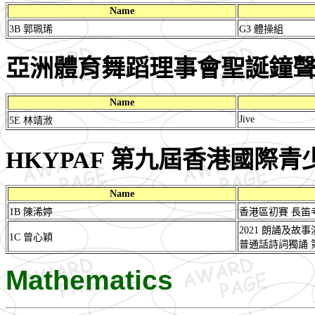
Name
3B 郭珮琋
G3 體操組
亞洲體育舞蹈理事會聖誕鐘
Name
Jive
5E 林靖浟
HKYPAF 第九屆香港國際青少
Name
1B 陳浠婷
香港區初賽 長笛
2021 朗誦及故
1C 曾心穎
普通話詩詞獨誦 第
Mathematics