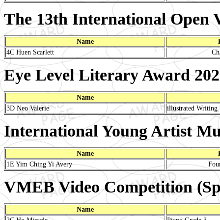
The 13th International Open 
Name
4C Huen Scarlett
Ch
Eye Level Literary Award 20
Name
3D Neo Valerie
illustrated Writing
International Young Artist Mu
Name
1E Yim Ching Yi Avery
Four
VMEB Video Competition (Sp
Name