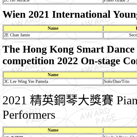
2C Ho Miracle
Piano Grade 3
Wien 2021 International Youn
Name
2E Chan Jamie
Seco
The Hong Kong Smart Dance
competition 2022 On-stage Co
Name
3C Lee Wing Yee Pamela
Solo/Duo/Trio
2021 精英鋼琴大獎賽 Piano Co
Performers
Name