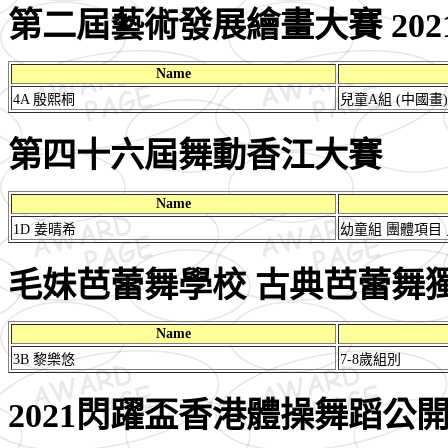
第二屆藝術發展繪畫大賽 202
Name
4A 殷熙桐
兒童A組 (中國畫)
第四十六屆舞動香江大賽
Name
1D 姜晴希
幼童組 團體項目
毛妹芭蕾舞學校 古典芭蕾舞獨
Name
3B 黎樂悠
7-8歲組別
2021閃躍盃香港體操舞蹈公