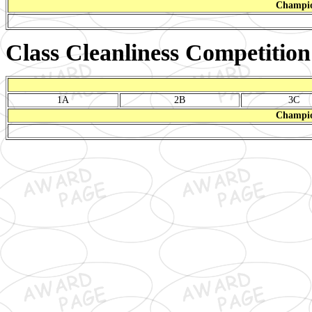
Champio
Class Cleanliness Competition
1A
2B
3C
Champio