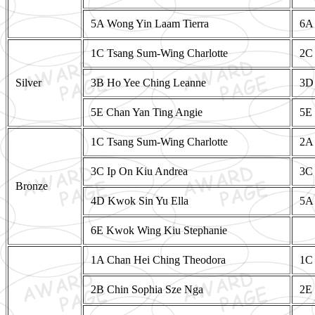
5A Wong Yin Laam Tierra
6A
1C Tsang Sum-Wing Charlotte
2C 
Silver
3B Ho Yee Ching Leanne
3D 
5E Chan Yan Ting Angie
5E 
1C Tsang Sum-Wing Charlotte
2A 
3C Ip On Kiu Andrea
3C 
Bronze
4D Kwok Sin Yu Ella
5A
6E Kwok Wing Kiu Stephanie
1A Chan Hei Ching Theodora
1C 
2B Chin Sophia Sze Nga
2E