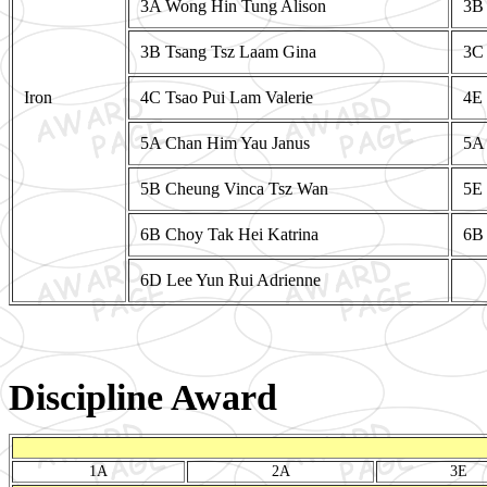
3A Wong Hin Tung Alison
3B
3B Tsang Tsz Laam Gina
3C 
Iron
4C Tsao Pui Lam Valerie
4E
5A Chan Him Yau Janus
5A 
5B Cheung Vinca Tsz Wan
5E 
6B Choy Tak Hei Katrina
6B
6D Lee Yun Rui Adrienne
Discipline Award
1A
2A
3E