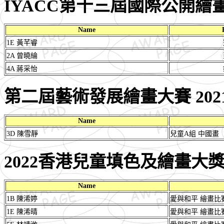
IYACC第十三屆國際公開繪
Name
1E 黃芊睿
2A 曾曉綸
4A 蔣采怡
第二屆藝術發展繪畫大賽 202
Name
3D 陳雪靜
兒童A組 中國畫
2022香港兒童填色及繪畫大
Name
1B 陳浠婷
愛與和平 繪畫比
1E 陳浠晴
愛與和平 繪畫比