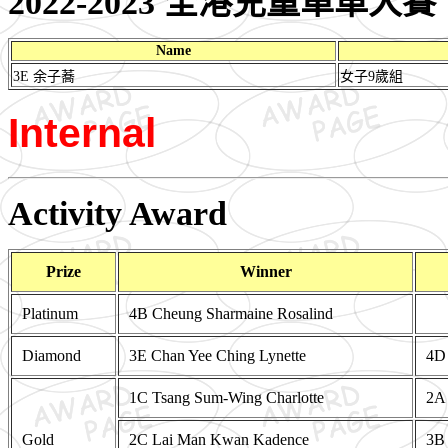
2022-2023 全港兒童單車大賽
Name
3E 余子蕎
女子9歲組
Internal
Activity Award
Prize
Winner
Platinum
4B Cheung Sharmaine Rosalind
Diamond
3E Chan Yee Ching Lynette
4D 
1C Tsang Sum-Wing Charlotte
2A
Gold
2C Lai Man Kwan Kadence
3B