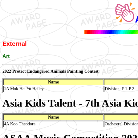
External
Art
2022 Protect Endangered Animals Painting Contest
Name
1A Mok Hei Yu Hailey
Division: P.1-P.2
Asia Kids Talent - 7th Asia K
Name
4A Koo Theodora
Orchestral Divisio