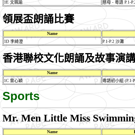
1E 文珮瑜
慈母 - 粵語 P.1-P.
領展盃朗誦比賽
Name
1D 李綺澄
P.1-P.2 沙灘
香港聯校文化朗誦及故事演講大
Name
1C 曾心穎
粵語初小組 (P.1-P.
Sports
Mr. Men Little Miss Swimmi
Name