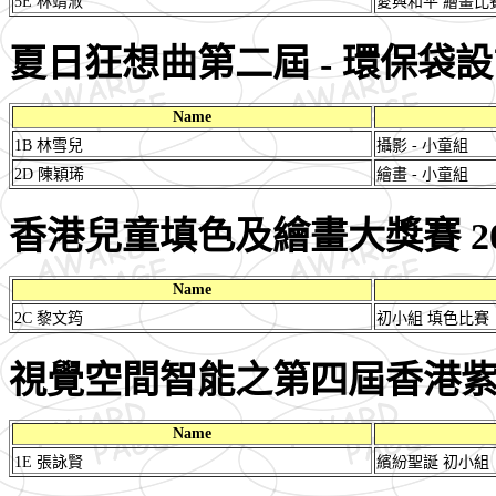
5E 林靖浟
愛與和平 繪畫比
夏日狂想曲第二屆 - 環保袋設
Name
1B 林雪兒
攝影 - 小童組
2D 陳穎琋
繪畫 - 小童組
香港兒童填色及繪畫大獎賽 20
Name
2C 黎文筠
初小組 填色比賽
視覺空間智能之第四屆香港
Name
1E 張詠賢
繽紛聖誕 初小組